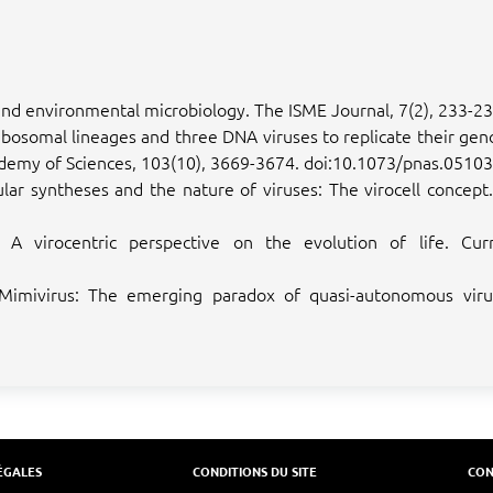
t and environmental microbiology. The ISME Journal, 7(2), 233-
ribosomal lineages and three DNA viruses to replicate their geno
ademy of Sciences, 103(10), 3669-3674. doi:10.1073/pnas.0510
lular syntheses and the nature of viruses: The virocell concep
. A virocentric perspective on the evolution of life. Cur
. Mimivirus: The emerging paradox of quasi-autonomous viru
ÉGALES
CONDITIONS DU SITE
CON