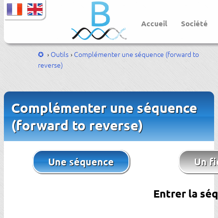
Accueil
Société
Outils
Complémenter une séquence (forward to
reverse)
Complémenter une séquence
(forward to reverse)
Une séquence
Un fi
Entrer la sé