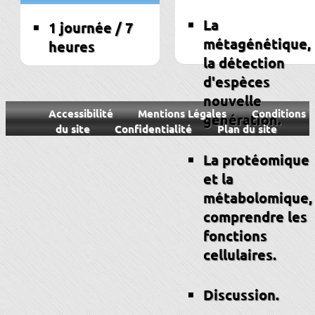
La
1 journée / 7
métagénétique,
heures
la détection
d'espèces
nouvelle
Accessibilité
Mentions Légales
Conditions
génération.
du site
Confidentialité
Plan du site
La protéomique
et la
métabolomique,
comprendre les
fonctions
cellulaires.
Discussion.