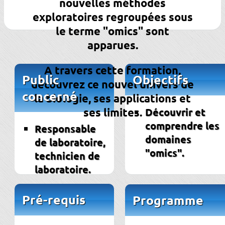
nouvelles méthodes
exploratoires regroupées sous
le terme "omics" sont
apparues.
A travers cette formation,
Public
Objectifs
découvrez ce nouvel univers de
concerné
la biologie, ses applications et
Découvrir et
ses limites.
comprendre les
Responsable
domaines
de laboratoire,
"omics".
technicien de
laboratoire.
Pré-requis
Programme