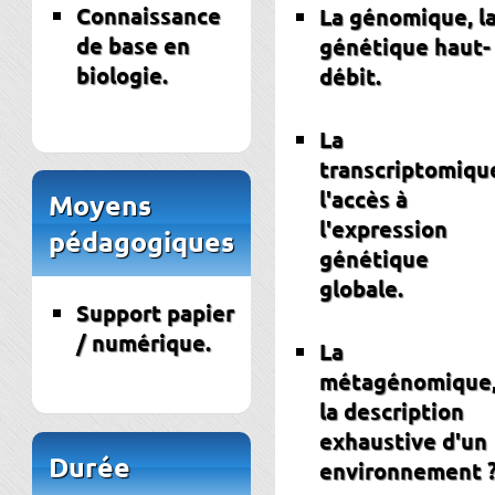
Connaissance
La génomique, l
de base en
génétique haut-
biologie.
débit.
La
transcriptomiqu
l'accès à
Moyens
l'expression
pédagogiques
génétique
globale.
Support papier
/ numérique.
La
métagénomique
la description
exhaustive d'un
Durée
environnement ?